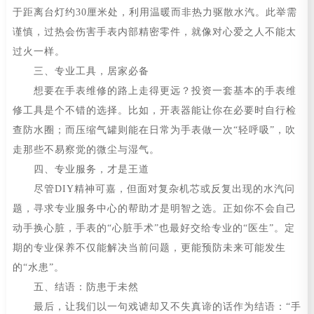
于距离台灯约30厘米处，利用温暖而非热力驱散水汽。此举需
谨慎，过热会伤害手表内部精密零件，就像对心爱之人不能太
过火一样。
三、专业工具，居家必备
想要在手表维修的路上走得更远？投资一套基本的手表维
修工具是个不错的选择。比如，开表器能让你在必要时自行检
查防水圈；而压缩气罐则能在日常为手表做一次“轻呼吸”，吹
走那些不易察觉的微尘与湿气。
四、专业服务，才是王道
尽管DIY精神可嘉，但面对复杂机芯或反复出现的水汽问
题，寻求专业服务中心的帮助才是明智之选。正如你不会自己
动手换心脏，手表的“心脏手术”也最好交给专业的“医生”。定
期的专业保养不仅能解决当前问题，更能预防未来可能发生
的“水患”。
五、结语：防患于未然
最后，让我们以一句戏谑却又不失真谛的话作为结语：“手