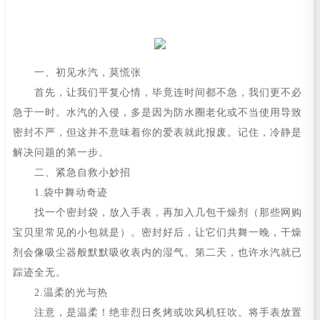
一、初见水汽，莫慌张
首先，让我们平复心情，毕竟连时间都不急，我们更不必
急于一时。水汽的入侵，多是因为防水圈老化或不当使用导致
密封不严，但这并不意味着你的爱表就此报废。记住，冷静是
解决问题的第一步。
二、紧急自救小妙招
1.袋中舞动奇迹
找一个密封袋，放入手表，再加入几包干燥剂（那些网购
宝贝里常见的小包就是）。密封好后，让它们共舞一晚，干燥
剂会像吸尘器般默默吸收表内的湿气。第二天，也许水汽就已
踪迹全无。
2.温柔的光与热
注意，是温柔！绝非烈日炙烤或吹风机狂吹。将手表放置