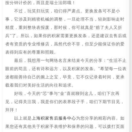
按分钟计价的，而且是瑞士法郎哦！
不过，玩笑归玩笑，咱们得严肃点。更换发条可不是小
事，它涉及到精密机械的调整，一旦处理不当，轻则影响走时
精度，重则整块表报废，那时候，你可就真是“赔了夫人又折
兵”了。所以，如果你的积家需要更换发条，还是建议去售后或
者有资质的专业维修店，虽然代价不菲，但至少能保证你的爱
表得到应有的尊重和照顾。
最后，我想用一句网络名言来结束今天的分享：“生活不止
眼前的苟且，还有诗和远方，以及积家的发条。”希望每一位表
迷都能善待自己的腕上之宝，毕竟，它不仅记录着时间，更承
载着我们对美好生活的向往和追求。
好啦，今天的“芯”事与“金”喜就聊到这儿，咱们下次再
见，记得关注我，我是你们的表界段子手，咱们下期节目见，
拜拜！
以上就是
上海积家售后服务中心
为您分享的精彩内容。如
果您还有其他关于积家手表维护和保养的问题，可以拨打页面