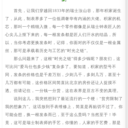
首先，让我们穿越回1833年的瑞士汝山谷，那年积家诞生
了，从此，制表界多了一位低调奢华有内涵的大佬。积家的机
芯，那叫一个精细入微，每一个零件都像是从瑞士钟表匠人的
心尖儿上抠下来的，每一根发条都是匠人们汗水的结晶，所
以，当你考虑更换发条时，记得，你面对的不仅仅是一根金属
丝，那可是承载着历史与工艺的“时光之链”。
那么问题来了，这根“时光之链”得多少钱呢？朋友们，这
可比问“爱马仕包多少钱”复杂多了。要知道，积家的型号不
同，发条的价格也是千差万别，少则几千，多则几万，甚至十
几万都有可能，这价格区间简直比北京的房价还让人捉摸不
透。但请记住，一分钱一分货，这在表界是亘古不变的真理。
说到这儿，我突然想到了最近流行的一个梗：“贫穷限制了
我的想象力”。这话放到手表维修上，简直是再贴切不过了。你
可能会想，换一根发条而已，至于这么贵吗？当然至于！毕
竟，这可是瑞士制表师的手艺，你懂的，人家的手艺费，那是