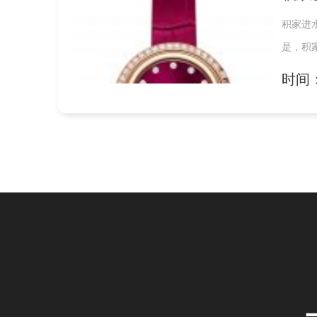
积家进
是，积
时间：2