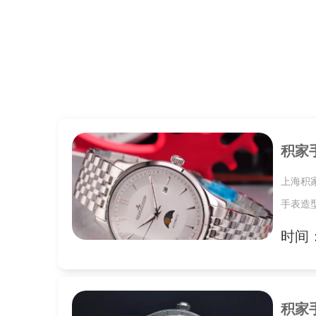
上海市徐汇区虹桥路3号港汇中心2座3
节假日正常营业！
积家
上海积
手表造
时间：2
积家